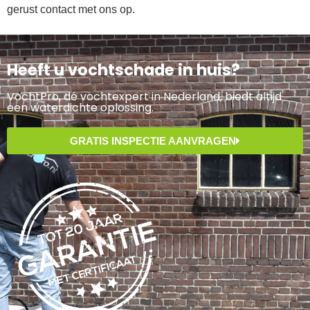
gerust contact met ons op.
Heeft u vochtschade in huis?
VochtPro, dé vochtexpert in Nederland, biedt altijd
een waterdichte oplossing.
GRATIS INSPECTIE AANVRAGEN