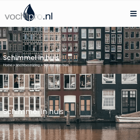
Schimmel in huis
Home
»
Vochtbestrijding
»
Schimmel in huis
Schimmel in huis