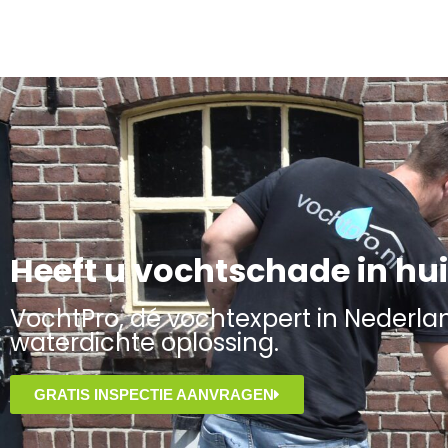
Heeft u vochtschade in hu
VochtPro, dé vochtexpert in Nederland
waterdichte oplossing.
GRATIS INSPECTIE AANVRAGEN