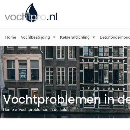
Home
Vochtbestrijding
Kelderafdichting
Betononderhou
Vochtproblemen in de
Home
»
Vochtproblemen in de kelder