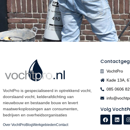
Contactgeg
VochtPro
Kade 13A, 
085 0606 82
VochtPro is gespecialiseerd in optrekkend vocht,
doorslaand vocht, kelderafdichting van
info@vochtpr
nieuwbouw en bestaande bouw en levert
Volg VochtP
maatwerkoplossingen aan consumenten,
bedrijven en overheidsorganisaties
Over VochtPro
Blog
Werkgebieden
Contact