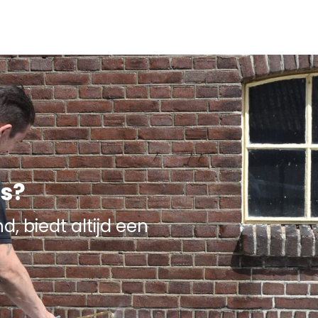
is?
, biedt altijd een